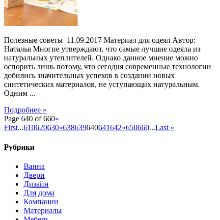
Полезные советы 11.09.2017 Материал для одеял Автор:
Наталья Многие утверждают, что самые лучшие одеяла из
натуральных утеплителей. Однако данное мнение можно
оспорить лишь потому, что сегодня современные технологии
добились значительных успехов в создании новых
синтетических материалов, не уступающих натуральным.
Одним ...
Подробнее »
Page 640 of 660
«
First
...
610
620
630
«
638
639
640
641
642
»
650
660
...
Last »
Рубрики
Ванна
Двери
Дизайн
Для дома
Компании
Материалы
Мебель