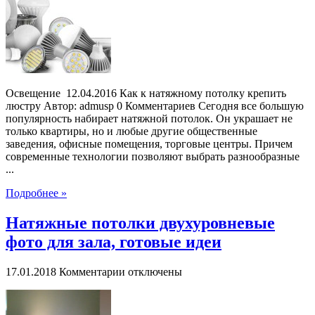
на
натяжной
потолок,
подробное
пояснение
Освещение 12.04.2016 Как к натяжному потолку крепить
люстру Автор: admusp 0 Комментариев Сегодня все большую
популярность набирает натяжной потолок. Он украшает не
только квартиры, но и любые другие общественные
заведения, офисные помещения, торговые центры. Причем
современные технологии позволяют выбрать разнообразные
...
Подробнее »
Натяжные потолки двухуровневые
фото для зала, готовые идеи
к
17.01.2018
Комментарии
отключены
записи
Натяжные
потолки