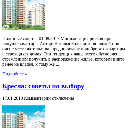
при
покупке
квартиры
Полезные советы 01.08.2017 Минимизация рисков при
покупке квартиры Автор: Наталья Большинство людей при
смене места жительства, предпочитают приобретать квартиры
в строящихся домах. Эта тенденция чаще всего обусловлена
стремлением получить в распоряжение жилье, которым никто
ранее не владел, к тому же ...
Подробнее »
Кресла: советы по выбору
к
17.01.2018
Комментарии
отключены
записи
Кресла:
советы
по
выбору