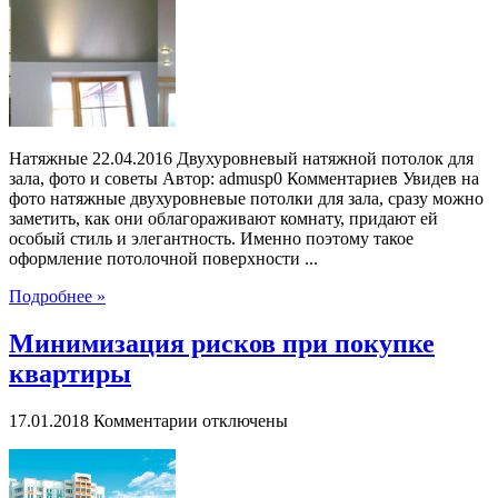
двухуровневые
фото
для
зала,
готовые
идеи
Натяжные 22.04.2016 Двухуровневый натяжной потолок для
зала, фото и советы Автор: admusp0 Комментариев Увидев на
фото натяжные двухуровневые потолки для зала, сразу можно
заметить, как они облагораживают комнату, придают ей
особый стиль и элегантность. Именно поэтому такое
оформление потолочной поверхности ...
Подробнее »
Минимизация рисков при покупке
квартиры
к
17.01.2018
Комментарии
отключены
записи
Минимизация
рисков