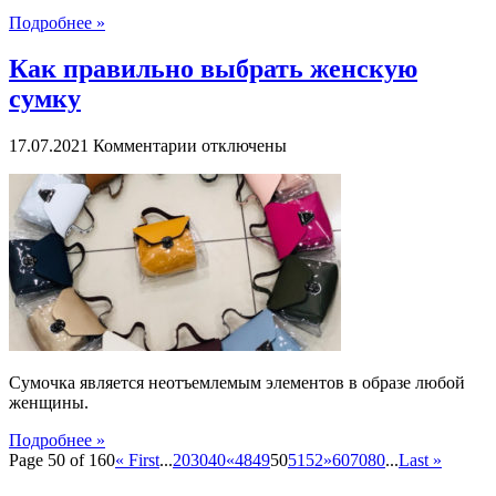
линолеум
Подробнее »
Как правильно выбрать женскую
сумку
к
17.07.2021
Комментарии
отключены
записи
Как
правильно
выбрать
женскую
сумку
Сумочка является неотъемлемым элементов в образе любой
женщины.
Подробнее »
Page 50 of 160
« First
...
20
30
40
«
48
49
50
51
52
»
60
70
80
...
Last »