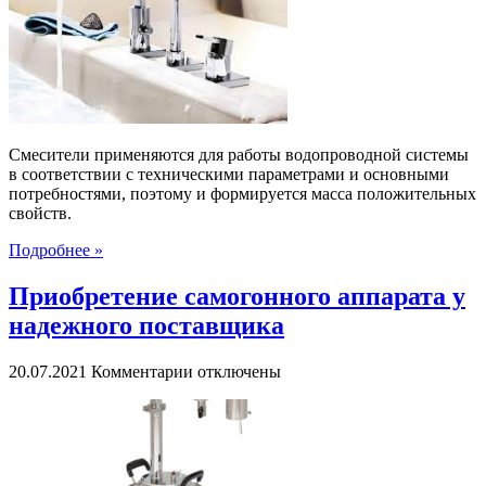
для
ванной
комнаты
Смесители применяются для работы водопроводной системы
в соответствии с техническими параметрами и основными
потребностями, поэтому и формируется масса положительных
свойств.
Подробнее »
Приобретение самогонного аппарата у
надежного поставщика
к
20.07.2021
Комментарии
отключены
записи
Приобретение
самогонного
аппарата
у