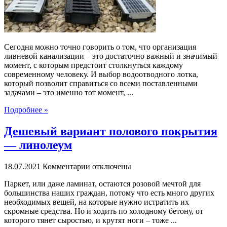
преимущества
Сегодня можно точно говорить о том, что организация
ливневой канализации – это достаточно важный и значимый
момент, с которым предстоит столкнуться каждому
современному человеку. И выбор водоотводного лотка,
который позволит справиться со всеми поставленными
задачами – это именно тот момент, ...
Подробнее »
Дешевый вариант полового покрытия
— линолеум
к
18.07.2021
Комментарии
отключены
записи
Паркет, или даже ламинат, остаются розовой мечтой для
Дешевый
большинства наших граждан, потому что есть много других
вариант
необходимых вещей, на которые нужно истратить их
полового
скромные средства. Но и ходить по холодному бетону, от
покрытия
которого тянет сыростью, и крутят ноги – тоже ...
—