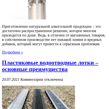
надежного
поставщика
Приготовление натуральной алкогольной продукции – это
достаточно распространенное решение, которое многим
приходится по душе. Ведь, в отличии от магазинных товаров,
в собственном производстве нет никакой химии и вредных
добавок, который могут привести к серьезным проблемам.
Подробнее »
Пластиковые водоотводные лотки –
основные преимущества
к
20.07.2021
Комментарии
отключены
записи
Пластиковые
водоотводные
лотки
–
основные