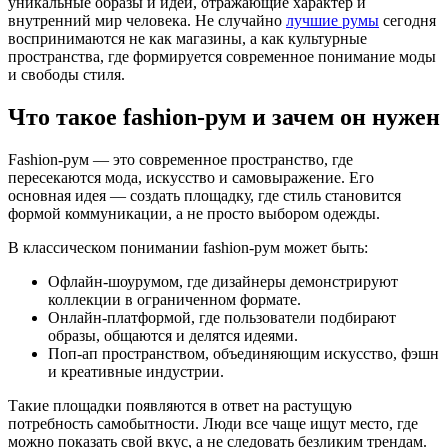
уникальные образы и идеи, отражающие характер и
и
внутренний мир человека. Не случайно
лучшие румы
сегодня
персональн
воспринимаются не как магазины, а как культурные
стиля
пространства, где формируется современное понимание моды
и свободы стиля.
Что такое fashion-рум и зачем он нужен
Fashion-рум — это современное пространство, где
пересекаются мода, искусство и самовыражение. Его
основная идея — создать площадку, где стиль становится
формой коммуникации, а не просто выбором одежды.
В классическом понимании fashion-рум может быть:
Офлайн-шоурумом, где дизайнеры демонстрируют
коллекции в ограниченном формате.
Онлайн-платформой, где пользователи подбирают
образы, общаются и делятся идеями.
Поп-ап пространством, объединяющим искусство, фэшн
и креативные индустрии.
Такие площадки появляются в ответ на растущую
потребность самобытности. Люди все чаще ищут место, где
можно показать свой вкус, а не следовать безликим трендам.