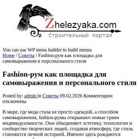
You can use WP menu builder to build menus
Home
/
Советы
/
Fashion-рум как площадка для
самовыражения и персонального стиля
Fashion-рум как площадка для
самовыражения и персонального стиля
к
Posted by:
admin
in
Советы
09.02.2026
Комментарии
записи
отключены
Fashion-
В мире, где мода стала не просто одеждой, а способом
рум
самовыражения, fashion-румы открывают новые грани
как
индивидуальности. Они объединяют эстетику, технологии и
площадка
сообщество творческих людей, создавая атмосферу, где стиль
для
становится личной историей. Именно здесь рождаются
самовыраже