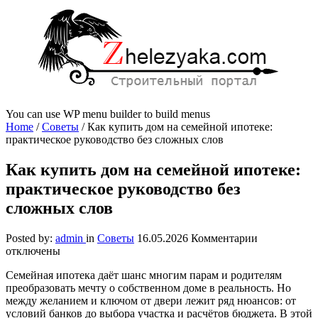
You can use WP menu builder to build menus
Home
/
Советы
/
Как купить дом на семейной ипотеке:
практическое руководство без сложных слов
Как купить дом на семейной ипотеке:
практическое руководство без
сложных слов
к
Posted by:
admin
in
Советы
16.05.2026
Комментарии
записи
отключены
Как
Семейная ипотека даёт шанс многим парам и родителям
купить
преобразовать мечту о собственном доме в реальность. Но
дом
между желанием и ключом от двери лежит ряд нюансов: от
на
условий банков до выбора участка и расчётов бюджета. В этой
семейной