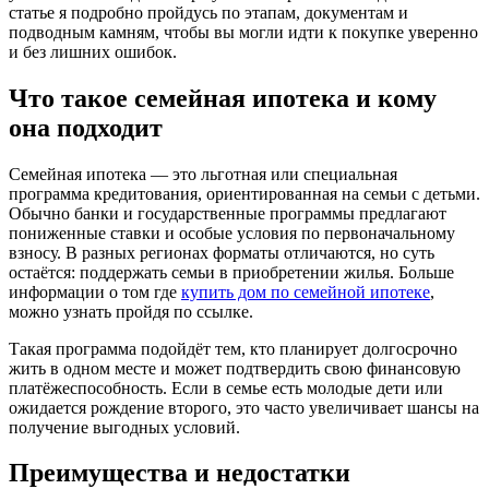
статье я подробно пройдусь по этапам, документам и
ипотеке:
подводным камням, чтобы вы могли идти к покупке уверенно
практическо
и без лишних ошибок.
руководство
без
сложных
Что такое семейная ипотека и кому
слов
она подходит
Семейная ипотека — это льготная или специальная
программа кредитования, ориентированная на семьи с детьми.
Обычно банки и государственные программы предлагают
пониженные ставки и особые условия по первоначальному
взносу. В разных регионах форматы отличаются, но суть
остаётся: поддержать семьи в приобретении жилья. Больше
информации о том где
купить дом по семейной ипотеке
,
можно узнать пройдя по ссылке.
Такая программа подойдёт тем, кто планирует долгосрочно
жить в одном месте и может подтвердить свою финансовую
платёжеспособность. Если в семье есть молодые дети или
ожидается рождение второго, это часто увеличивает шансы на
получение выгодных условий.
Преимущества и недостатки