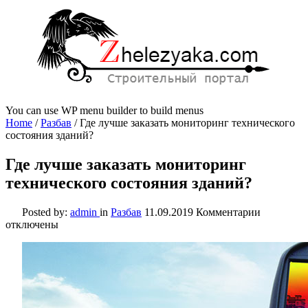
You can use WP menu builder to build menus
Home
/
Разбав
/
Где лучше заказать мониторинг технического
состояния зданий?
Где лучше заказать мониторинг
технического состояния зданий?
к
Posted by:
admin
in
Разбав
11.09.2019
Комментарии
записи
отключены
Где
лучше
заказать
монитори
техническ
состояния