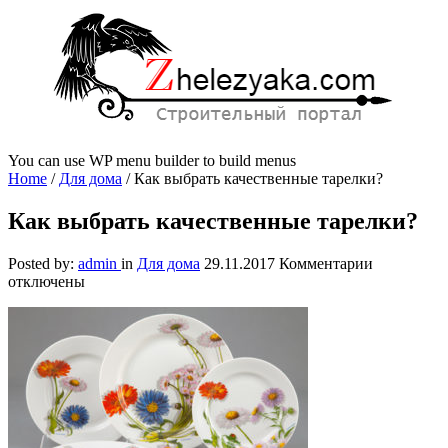
You can use WP menu builder to build menus
Home
/
Для дома
/
Как выбрать качественные тарелки?
Как выбрать качественные тарелки?
к
Posted by:
admin
in
Для дома
29.11.2017
Комментарии
записи
отключены
Как
выбрать
качествен
тарелки?