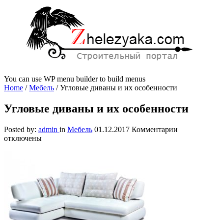
You can use WP menu builder to build menus
Home
/
Мебель
/
Угловые диваны и их особенности
Угловые диваны и их особенности
к
Posted by:
admin
in
Мебель
01.12.2017
Комментарии
записи
отключены
Угловые
диваны
и
их
особенности