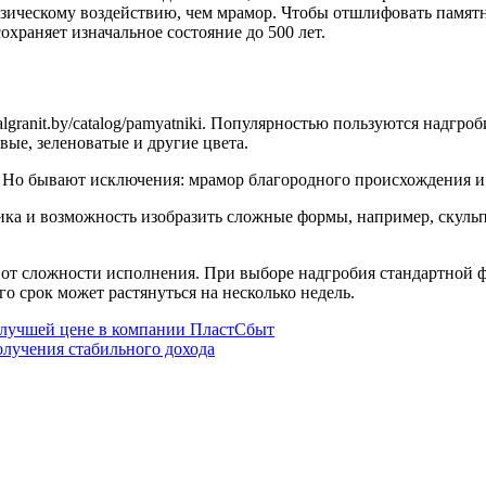
физическому воздействию, чем мрамор. Чтобы отшлифовать памятн
храняет изначальное состояние до 500 лет.
lgranit.by/catalog/pamyatniki. Популярностью пользуются надгр
ые, зеленоватые и другие цвета.
Но бывают исключения: мрамор благородного происхождения и р
ника и возможность изобразить сложные формы, например, скуль
от сложности исполнения. При выборе надгробия стандартной фо
го срок может растянуться на несколько недель.
 лучшей цене в компании ПластСбыт
лучения стабильного дохода