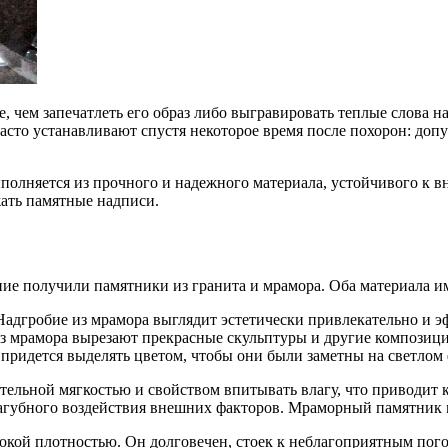
е, чем запечатлеть его образ либо выгравировать теплые слова 
сто устанавливают спустя некоторое время после похорон: допу
ыполняется из прочного и надежного материала, устойчивого к 
жать памятные надписи.
ие получили памятники из гранита и мрамора. Оба материала и
адгробие из мрамора выглядит эстетически привлекательно и э
Из мрамора вырезают прекрасные скульптуры и другие композиции
 придется выделять цветом, чтобы они были заметны на светлом 
нительной мягкостью и свойством впитывать влагу, что приводи
агубного воздействия внешних факторов. Мраморный памятник м
окой плотностью. Он долговечен, стоек к неблагоприятным пог