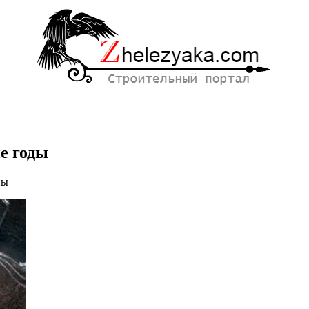
е годы
ны
е: