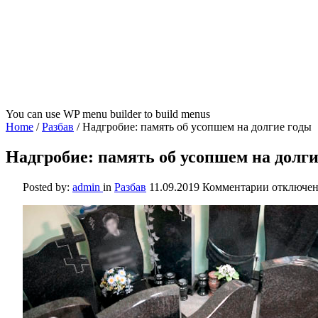
You can use WP menu builder to build menus
Home
/
Разбав
/
Надгробие: память об усопшем на долгие годы
Надгробие: память об усопшем на долги
к
Posted by:
admin
in
Разбав
11.09.2019
Комментарии
отключе
записи
Надгроби
память
об
усопшем
на
долгие
годы