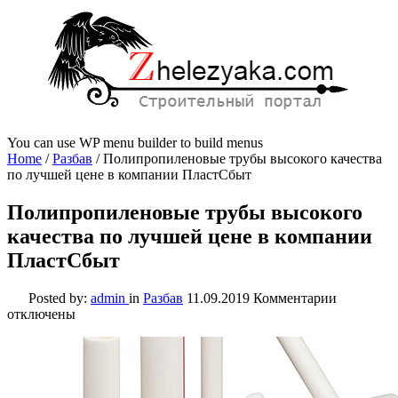
You can use WP menu builder to build menus
Home
/
Разбав
/
Полипропиленовые трубы высокого качества
по лучшей цене в компании ПластСбыт
Полипропиленовые трубы высокого
качества по лучшей цене в компании
ПластСбыт
к
Posted by:
admin
in
Разбав
11.09.2019
Комментарии
записи
отключены
Полипроп
трубы
высокого
качества
по