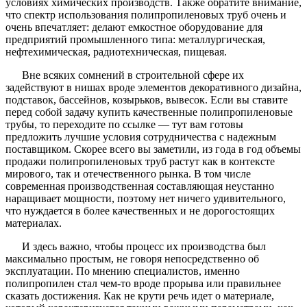
условиях химических производств. Также обратите внимание,
что спектр использования полипропиленовых труб очень и
очень впечатляет: делают емкостное оборудование для
предприятий промышленного типа: металлургическая,
нефтехимическая, радиотехническая, пищевая.
Вне всяких сомнений в строительной сфере их
задействуют в нишах вроде элементов декоративного дизайна,
подставок, бассейнов, козырьков, вывесок. Если вы ставите
перед собой задачу купить качественные полипропиленовые
трубы, то переходите по ссылке — тут вам готовы
предложить лучшие условия сотрудничества с надежным
поставщиком. Скорее всего вы заметили, из года в год объемы
продажи полипропиленовых труб растут как в контексте
мирового, так и отечественного рынка. В том числе
современная производственная составляющая неустанно
наращивает мощности, поэтому нет ничего удивительного,
что нуждается в более качественных и не дорогостоящих
материалах.
И здесь важно, чтобы процесс их производства был
максимально простым, не говоря непосредственно об
эксплуатации. По мнению специалистов, именно
полипропилен стал чем-то вроде прорыва или правильнее
сказать достижения. Как не крути речь идет о материале,