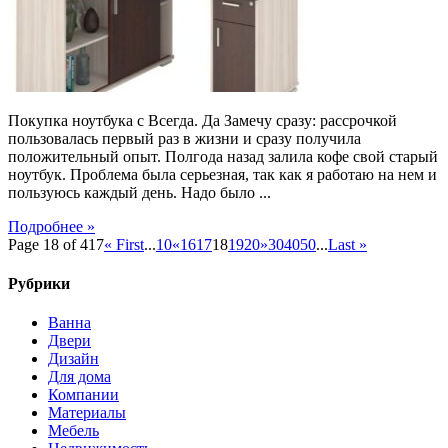
Да
Покупка ноутбука с Всегда. Да Замечу сразу: рассрочкой
пользовалась первый раз в жизни и сразу получила
положительный опыт. Полгода назад залила кофе свой старый
ноутбук. Проблема была серьезная, так как я работаю на нем и
пользуюсь каждый день. Надо было ...
Подробнее »
Page 18 of 417
« First
...
10
«
16
17
18
19
20
»
30
40
50
...
Last »
Рубрики
Ванна
Двери
Дизайн
Для дома
Компании
Материалы
Мебель