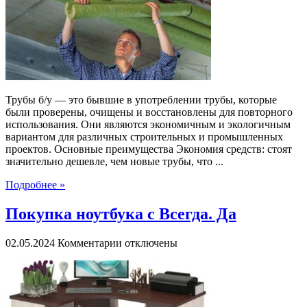
у:
экономичное
и
экологичное
решение
для
ваших
строительных
Трубы б/у — это бывшие в употреблении трубы, которые
проектов
были проверены, очищены и восстановлены для повторного
использования. Они являются экономичным и экологичным
вариантом для различных строительных и промышленных
проектов. Основные преимущества Экономия средств: стоят
значительно дешевле, чем новые трубы, что ...
Подробнее »
Покупка ноутбука с Всегда. Да
к
02.05.2024
Комментарии
отключены
записи
Покупка
ноутбука
с
Всегда.