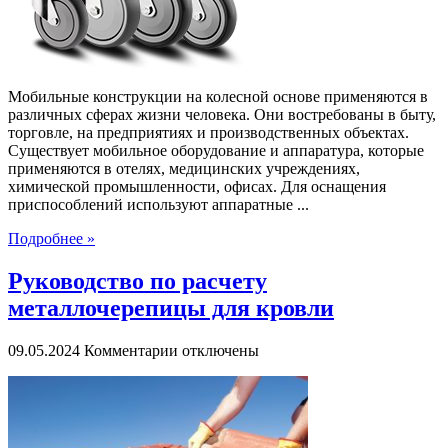
и
мебели
Мобильные конструкции на колесной основе применяются в
различных сферах жизни человека. Они востребованы в быту,
торговле, на предприятиях и производственных объектах.
Существует мобильное оборудование и аппаратура, которые
применяются в отелях, медицинских учреждениях,
химической промышленности, офисах. Для оснащения
приспособлений используют аппаратные ...
Подробнее »
Руководство по расчету
металлочерепицы для кровли
к
09.05.2024
Комментарии
отключены
записи
Руководство
по
расчету
металлочерепицы