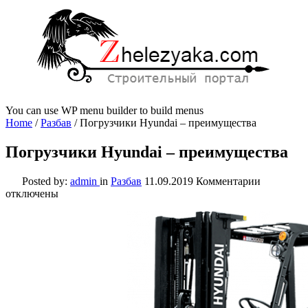
You can use WP menu builder to build menus
Home
/
Разбав
/
Погрузчики Hyundai – преимущества
Погрузчики Hyundai – преимущества
к
Posted by:
admin
in
Разбав
11.09.2019
Комментарии
записи
отключены
Погрузчи
Hyundai
–
преимуще