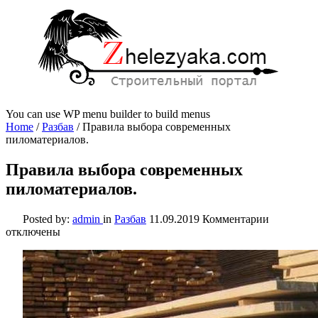
You can use WP menu builder to build menus
Home
/
Разбав
/
Правила выбора современных
пиломатериалов.
Правила выбора современных
пиломатериалов.
к
Posted by:
admin
in
Разбав
11.09.2019
Комментарии
записи
отключены
Правила
выбора
современ
пиломате