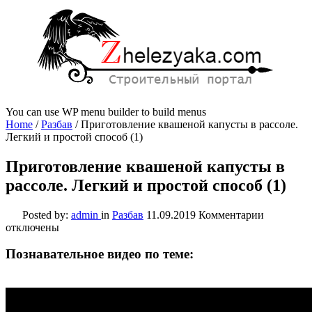
You can use WP menu builder to build menus
Home
/
Разбав
/
Приготовление квашеной капусты в рассоле.
Легкий и простой способ (1)
Приготовление квашеной капусты в
рассоле. Легкий и простой способ (1)
к
Posted by:
admin
in
Разбав
11.09.2019
Комментарии
записи
отключены
Приготов
квашеной
Познавательное видео по теме:
капусты
в
рассоле.
Легкий