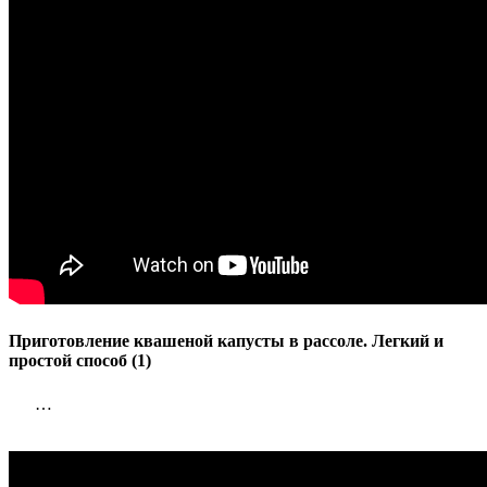
и
простой
способ
(1)
Приготовление квашеной капусты в рассоле. Легкий и
простой способ (1)
…