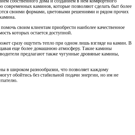
нием собственного дома и созданием в нем комфортного
ию современных каминов, которые позволяют сделать быт более
аются своими формами, цветовыми решениями и рядом прочих
 камина.
а помочь своим клиентам приобрести наиболее качественное
мость которых остается доступной.
жет сразу ощутить тепло при одном лишь взгляде на камин. В
здавая еще более домашнюю атмосферу. Такие камины
зводители предлагают также чугунные дровяные камины,
ены в широком разнообразии, что позволяет каждому
огут обойтись без стабильной подачи энергии, но им не
упателю.