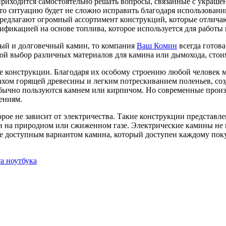
риходится самостоятельно решать вопросы, связанные с украше
то ситуацию будет не сложно исправить благодаря использован
предлагают огромный ассортимент конструкций, которые отлич
ификацией на основе топлива, которое используется для работы
ный и долговечный камин, то компания
Ваш Комин
всегда готов
шой выбор различных материалов для камина или дымохода, стои
конструкции. Благодаря их особому строению любой человек мо
ахом горящей древесины и легким потрескиванием поленьев, со
обычно пользуются камнем или кирпичом. Но современные прои
ениям.
орое не зависит от электричества. Такие конструкции представл
 на природном или сжиженном газе. Электрические камины не м
лее доступным вариантом камина, который доступен каждому пок
а ноутбука