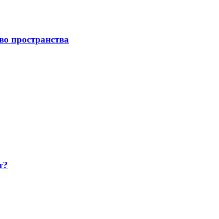
во пространства
т?