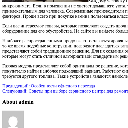
Каждому человеку п
микроклимата. Если в помещении не хватает домашнего уюта, 
привлекательным для человека. Современные производители 
факторов. Проще всего при покупке камина пользоваться класс
Если вас интересуют товары, которые позволяют создать проч
оборудование для его обустройства. На сайте вы найдете боль
Наиболее распространенными продолжают оставаться дровяные 
то же время подобные конструкции позволяют насладиться зап
представляют собой традиционное решение. Для их создания 
которые могут стать отличной альтернативой стандартным реш
Газовая модель представляет собой оригинальное решение, кот
покупателю найти наиболее подходящий вариант. Работают они
требуется другого топлива. Такие устройства являются наибо
Предыдущий:
Особенности офисного переезда
Следующий:
Советы при выборе сервисного центра для ремонт
About admin