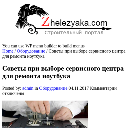
You can use WP menu builder to build menus
Home
/
Оборудование
/
Советы при выборе сервисного центра
для ремонта ноутбука
Советы при выборе сервисного центра
для ремонта ноутбука
к
Posted by:
admin
in
Оборудование
04.11.2017
Комментарии
запис
отключены
Сове
при
выбо
серви
центр
для