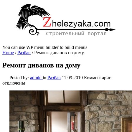
You can use WP menu builder to build menus
Home
/
Разбав
/
Ремонт диванов на дому
Ремонт диванов на дому
к
Posted by:
admin
in
Разбав
11.09.2019
Комментарии
записи
отключены
Ремонт
диванов
на
дому