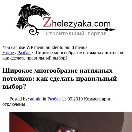
You can use WP menu builder to build menus
Home
/
Разбав
/
Широкое многообразие натяжных потолков:
как сделать правильный выбор?
Широкое многообразие натяжных
потолков: как сделать правильный
выбор?
к
Posted by:
admin
in
Разбав
11.09.2019
Комментарии
записи
отключены
Широкое
многообр
натяжных
потолков:
как