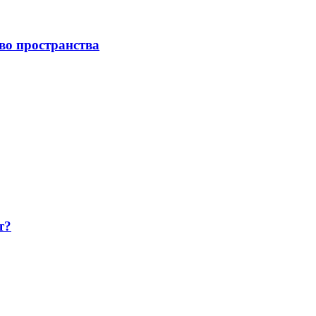
во пространства
т?