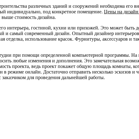
троительства различных зданий и сооружений необходима его вн
нный индивидуально, под конкретное помещение.
Цены на дизайн
 выше стоимость дизайна.
шнего интерьера, гостиной, кухни или прихожей. Это может быть
ный и самый современный дизайн. Опытный дизайнер интерьеров 
ная отделка, использование красок. Фурнитуры, аксессуаров и т
 студии при помощи определенной компьютерной программы. На
носить любые изменения и дополнения. Это замечательная возмо
мость проекта, ведь проект покажет общую площадь комнаты, кот
 в режиме онлайн. Достаточно отправить несколько эскизов и ч
с заказчиком для проведения дальнейшей работы.