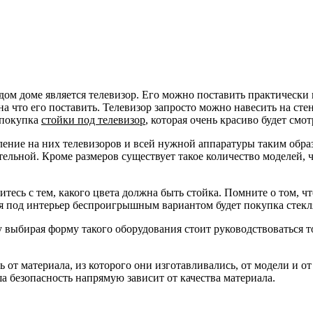
м доме является телевизор. Его можно поставить практически к
 на что его поставить. Телевизор запросто можно навесить на с
 покупка
стойки под телевизор
, которая очень красиво будет смо
ение на них телевизоров и всей нужной аппаратуры таким образ
ельной. Кроме размеров существует такое количество моделей, ч
итесь с тем, какого цвета должна быть стойка. Помните о том, 
ия под интерьер беспроигрышным вариантом будет покупка стекл
у выбирая форму такого оборудования стоит руководствоваться т
ть от материала, из которого они изготавливались, от модели и 
ша безопасность напрямую зависит от качества материала.