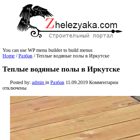
You can use WP menu builder to build menus
Home
/
Разбав
/
Теплые водяные полы в Иркутске
Теплые водяные полы в Иркутске
к
Posted by:
admin
in
Разбав
11.09.2019
Комментарии
записи
отключены
Теплые
водяные
полы
в
Иркутске