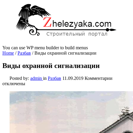
You can use WP menu builder to build menus
Home
/
Разбав
/
Виды охранной сигнализации
Виды охранной сигнализации
к
Posted by:
admin
in
Разбав
11.09.2019
Комментарии
записи
отключены
Виды
охранной
сигнализ