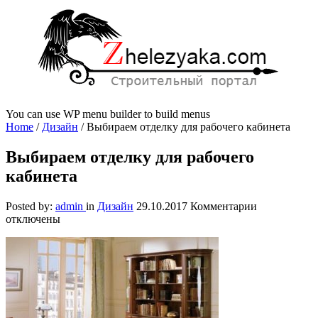
You can use WP menu builder to build menus
Home
/
Дизайн
/
Выбираем отделку для рабочего кабинета
Выбираем отделку для рабочего
кабинета
к
Posted by:
admin
in
Дизайн
29.10.2017
Комментарии
записи
отключены
Выбираем
отделку
для
рабочего
кабинета