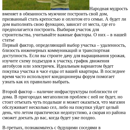
Народная мудрость
вменяет в обязанность мужчине построить свой дом,
призванный стать крепостью и оплотом его семьи. А будет ли
дом выполнять свою функцию, зависит от места, где его
предполагается построить. Выбирая участок для
строительства, учитывайте важные факторы. О них – в нашей
статье
Первый фактор, определяющий выбор участка – удаленность,
близость инженерных коммуникаций и транспортная
доступность. Если вы строите дачу для выращивания урожая,
изучите схему подъездов к участку, график движения
автобусов или электричек. Идеальным вариантом будет
покупка участка в часе езды от вашей квартиры. В последнее
время часто используют кондиционеры форум помогает
узнать как их правильно выбрать.
Второй фактор – наличие инфраструктуры поблизости от
дома. В пригородах мегаполисов проблем с ней не будет, но
стоит отъехать чуть подальше и может оказаться, что магазин
обслуживает несколько сел, либо на покупки уйдет целый
день, что летом практически недопустимо, а скорая из района
сможет доехать до вас, когда будет уже поздно.
В-третьих, познакомьтесь с будущими соседями в