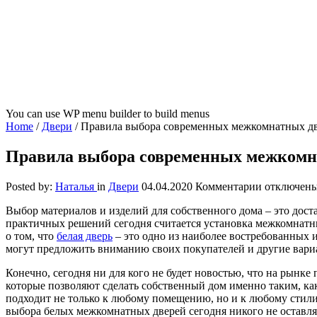
You can use WP menu builder to build menus
Home
/
Двери
/
Правила выбора современных межкомнатных д
Правила выбора современных межкомн
к
Posted by:
Наталья
in
Двери
04.04.2020
Комментарии
отключен
записи
Выбор материалов и изделий для собственного дома – это дост
Правила
практичных решений сегодня считается установка межкомнатн
выбора
о том, что
белая дверь
– это одно из наиболее востребованных 
современн
могут предложить вниманию своих покупателей и другие вари
межкомнат
дверей
Конечно, сегодня ни для кого не будет новостью, что на рын
которые позволяют сделать собственный дом именно таким, как
подходит не только к любому помещению, но и к любому стил
выбора белых межкомнатных дверей сегодня никого не оставл