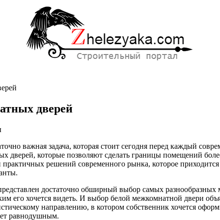
верей
атных дверей
ы
аточно важная задача, которая стоит сегодня перед каждый сов
ых дверей, которые позволяют сделать границы помещений бол
и практичных решений современного рынка, которое приходится
ых
анты.
ных
ке представлен достаточно обширный выбор самых разнообразных
им его хочется видеть. И выбор белой межкомнатной двери объя
истическому направлению, в котором собственник хочется офор
яет равнодушным.