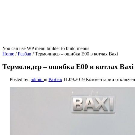
You can use WP menu builder to build menus
Home
/
Разбав
/
Термолидер – ошибка Е00 в котлах Baxi
Термолидер – ошибка Е00 в котлах Baxi
к
Posted by:
admin
in
Разбав
11.09.2019
Комментарии
отключе
записи
Термолид
–
ошибка
Е00
в
котлах
Baxi