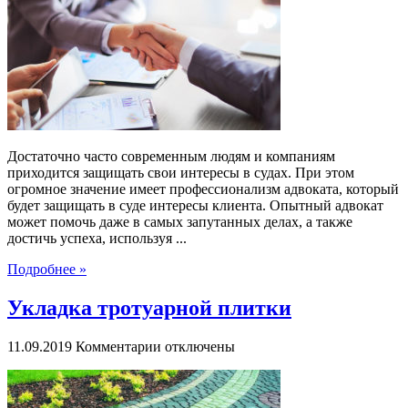
&
Партнеры
–
лучшие
адвокаты
Москвы
Достаточно часто современным людям и компаниям
приходится защищать свои интересы в судах. При этом
огромное значение имеет профессионализм адвоката, который
будет защищать в суде интересы клиента. Опытный адвокат
может помочь даже в самых запутанных делах, а также
достичь успеха, используя ...
Подробнее »
Укладка тротуарной плитки
к
11.09.2019
Комментарии
отключены
записи
Укладка
тротуарной