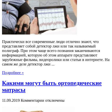
применения
детектора
лжи
при
ведении
бизнеса
Практически все современные люди отлично знают, что
представляет собой детектор лжи или так называемый
полиграф. При этом чаще всего познания заканчиваются
информацией, которую об этом аппарате представляют
зарубежные фильмы, видеоролики или статьи в интернете. На
самом же деле детектор лжи ...
Подробнее »
Какими могут быть ортопедические
матрасы
к
11.09.2019
Комментарии
отключены
записи
Какими