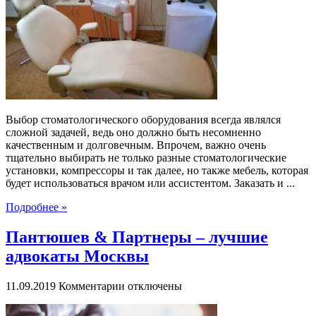
–
большой
выбор
качественных
стоматологических
стульев
Выбор стоматологического оборудования всегда являлся
сложной задачей, ведь оно должно быть несомненно
качественным и долговечным. Впрочем, важно очень
тщательно выбирать не только разные стоматологические
установки, компрессоры и так далее, но также мебель, которая
будет использоваться врачом или ассистентом. Заказать и ...
Подробнее »
Пантюшев & Партнеры – лучшие
адвокаты Москвы
к
11.09.2019
Комментарии
отключены
записи
Пантюшев