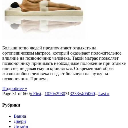
могут
быть
ортопедические
матрасы
Большинство людей предпочитают отдыхать на
ортопедическом матрасе, который оказывает положительное
влияние на позвоночник человека. Такой матрас позволяет
позвоночнику принимать необходимое положение при отдыхе
или сне, не давая ему искривляться. Современный образ
жизни любого человека создает большую нагрузку на
позвоночник. Причем ...
Подробнее »
Page 31 of 660
« First
...
10
20
«
29
30
31
32
33
»
40
50
60
...
Last »
Рубрики
Ванна
Двери
Дизайн