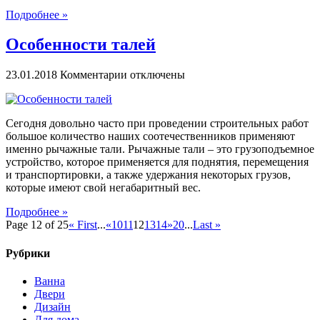
Подробнее »
Особенности талей
к
23.01.2018
Комментарии
отключены
записи
Особенности
талей
Сегодня довольно часто при проведении строительных работ
большое количество наших соотечественников применяют
именно рычажные тали. Рычажные тали – это грузоподъемное
устройство, которое применяется для поднятия, перемещения
и транспортировки, а также удержания некоторых грузов,
которые имеют свой негабаритный вес.
Подробнее »
Page 12 of 25
« First
...
«
10
11
12
13
14
»
20
...
Last »
Рубрики
Ванна
Двери
Дизайн
Для дома