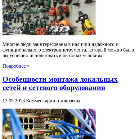
электрического
инструмента
Многие люди заинтересованы в наличии надежного и
функционального электроинструмента, который можно было
бы успешно использовать в бытовых условиях.
Подробнее »
Особенности монтажа локальных
сетей и сетевого оборудования
к
13.05.2018
Комментарии
отключены
записи
Особенности
монтажа
локальных
сетей
и