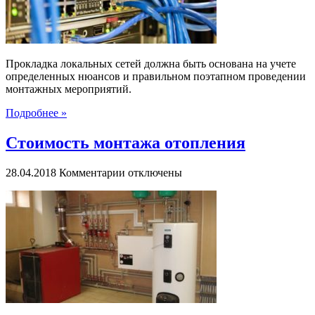
сетевого
оборудования
Прокладка локальных сетей должна быть основана на учете
определенных нюансов и правильном поэтапном проведении
монтажных мероприятий.
Подробнее »
Стоимость монтажа отопления
к
28.04.2018
Комментарии
отключены
записи
Стоимость
монтажа
отопления